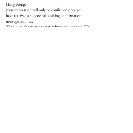
Hong Kong,
your reservation will only be confirmed once you
have received a successful booking confirmation
message from us.
Thank you for your understanding and kindness. We
look forward to welcoming you at the studio.
聯絡資料
Cheung Lung Industrial Building, Cheung Yee Street,
Lai Chi Kok, Hong Kong
contact@thesoulwhale.com