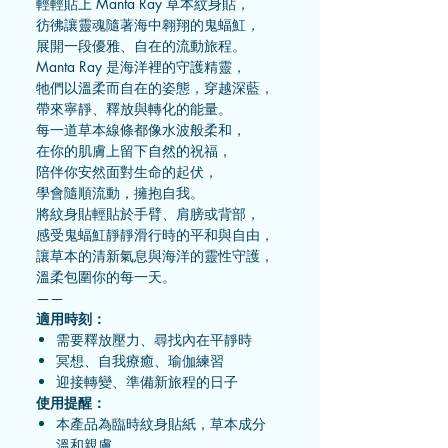
輕輕貼上 Manta Ray 草本紋身貼，
彷彿讓靈魂隨著海中翱翔的鬼蝠魟，
展開一段優雅、自在的流動旅程。
Manta Ray 是海洋裡的守護精靈，
牠們以溫柔而自在的姿態，穿越深藍，
帶來寧靜、釋放與轉化的能量。
每一道草本線條都像水波般柔和，
在你的肌膚上留下自然的祝福，
陪伴你安然面對生命的起伏，
學會隨順流動，擁抱自我。
將紋身貼輕貼於手臂、肩膀或背部，
感受鬼蝠魟靜靜滑行時的平和與自由，
讓草本的清新氣息與海洋的靈性守護，
溫柔包圍你的每一天。
——
適用時刻：
需要釋放壓力、尋找內在平靜時
冥想、自我療癒、瑜伽練習
迎接轉變、準備新旅程的日子
使用提醒：
本產品為臨時紋身貼紙，草本成分
溫和親膚