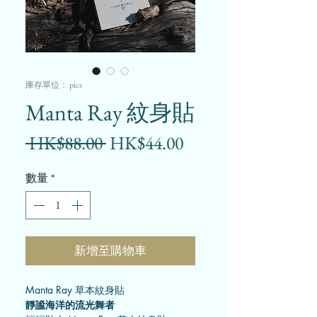
庫存單位： pics
Manta Ray 紋身貼
一
促
 HK$88.00 
HK$44.00
般
銷
數量
*
價
價
格
格
新增至購物車
Manta Ray 草本紋身貼
靜謐海洋的流光舞者