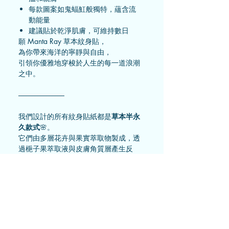
每款圖案如鬼蝠魟般獨特，蘊含流
動能量
建議貼於乾淨肌膚，可維持數日
願 Manta Ray 草本紋身貼，
為你帶來海洋的寧靜與自由，
引領你優雅地穿梭於人生的每一道浪潮
之中。
------------------------------
我們設計的所有紋身貼紙都是
草本半永
久款式
🌸。
它們由多層花卉與果實萃取物製成，透
過梔子果萃取液與皮膚角質層產生反
應，顯現出深藍色的紋身效果，上色後
如同真實紋身一般。
可維持約 10-15 天（會依個人皮膚新
陳代謝逐漸淡化）。
用法